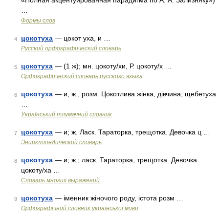
«Полная акцентуированная парадигма по А. А. Зализняку»)
…
Формы слов
цокотуха
— цокот уха, и …
4
Русский орфографический словарь
цокотуха
— (1 ж); мн. цокоту/хи, Р. цокоту/х …
5
Орфографический словарь русского языка
цокотуха
— и, ж., розм. Цокотлива жінка, дівчина; щебетуха
6
…
Український тлумачний словник
цокотуха
— и; ж. Ласк. Тараторка, трещотка. Девочка ц …
7
Энциклопедический словарь
цокотуха
— и; ж.; ласк. Тараторка, трещотка. Девочка
8
цокоту/ха …
Словарь многих выражений
цокотуха
— іменник жіночого роду, істота розм …
9
Орфографічний словник української мови