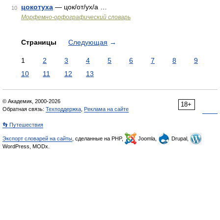
цокотуха
— цок/от/ух/а …
10
Морфемно-орфографический словарь
Страницы
Следующая
→
1
2
3
4
5
6
7
8
9
10
11
12
13
© Академик, 2000-2026
18+
Обратная связь:
Техподдержка
,
Реклама на сайте
👣 Путешествия
Экспорт словарей на сайты
, сделанные на PHP,
Joomla,
Drupal,
WordPress, MODx.