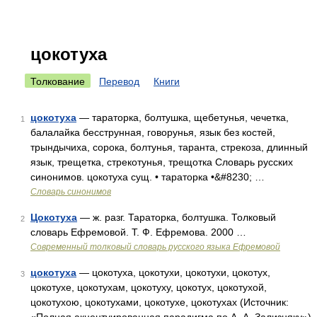
цокотуха
Толкование
Перевод
Книги
цокотуха
— тараторка, болтушка, щебетунья, чечетка,
1
балалайка бесструнная, говорунья, язык без костей,
трындычиха, сорока, болтунья, таранта, стрекоза, длинный
язык, трещетка, стрекотунья, трещотка Словарь русских
синонимов. цокотуха сущ. • тараторка •&#8230; …
Словарь синонимов
Цокотуха
— ж. разг. Тараторка, болтушка. Толковый
2
словарь Ефремовой. Т. Ф. Ефремова. 2000 …
Современный толковый словарь русского языка Ефремовой
цокотуха
— цокотуха, цокотухи, цокотухи, цокотух,
3
цокотухе, цокотухам, цокотуху, цокотух, цокотухой,
цокотухою, цокотухами, цокотухе, цокотухах (Источник: